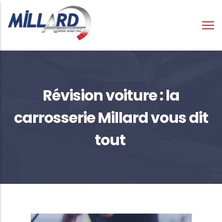
Aller
au
contenu
principal
Fil
Révision voiture : la
d'Ariane
carrosserie Millard vous dit
tout